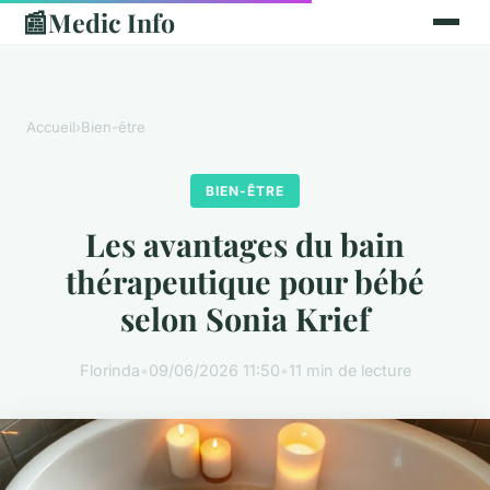
📰
Medic Info
Accueil
›
Bien-être
BIEN-ÊTRE
Les avantages du bain
thérapeutique pour bébé
selon Sonia Krief
Florinda
•
09/06/2026 11:50
•
11 min de lecture