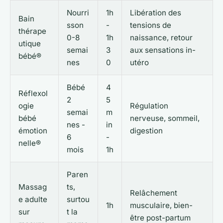
Nourri
1h
Libération des
Bain
sson
-
tensions de
thérape
0-8
1h
naissance, retour
utique
semai
3
aux sensations in-
bébé®
nes
0
utéro
Bébé
4
Réflexol
2
5
ogie
Régulation
semai
m
bébé
nerveuse, sommeil,
nes -
in
émotion
digestion
6
-
nelle®
mois
1h
Paren
Massag
ts,
Relâchement
e adulte
surtou
1h
musculaire, bien-
sur
t la
être post-partum