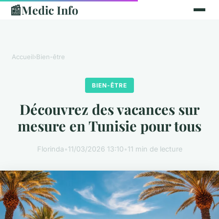
📰
Medic Info
Accueil
›
Bien-être
BIEN-ÊTRE
Découvrez des vacances sur
mesure en Tunisie pour tous
Florinda
•
11/03/2026 13:10
•
11 min de lecture