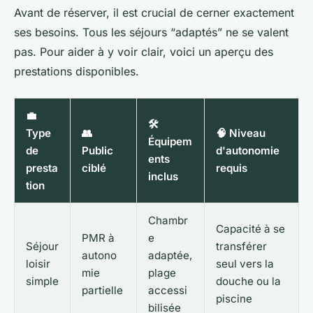
Avant de réserver, il est crucial de cerner exactement
ses besoins. Tous les séjours “adaptés” ne se valent
pas. Pour aider à y voir clair, voici un aperçu des
prestations disponibles.
💼
🛠️
Type
👥
🧠 Niveau
Équipem
de
Public
d'autonomie
ents
presta
ciblé
requis
inclus
tion
Chambr
Capacité à se
PMR à
e
Séjour
transférer
autono
adaptée,
loisir
seul vers la
mie
plage
simple
douche ou la
partielle
accessi
piscine
bilisée