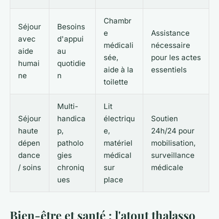
Chambr
Séjour
Besoins
e
Assistance
avec
d'appui
médicali
nécessaire
aide
au
sée,
pour les actes
humai
quotidie
aide à la
essentiels
ne
n
toilette
Multi-
Lit
Séjour
handica
électriqu
Soutien
haute
p,
e,
24h/24 pour
dépen
patholo
matériel
mobilisation,
dance
gies
médical
surveillance
/ soins
chroniq
sur
médicale
ues
place
Bien-être et santé : l'atout thalasso