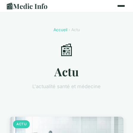
📰
Medic Info
Accueil
› Actu
📰
Actu
L'actualité santé et médecine
ACTU