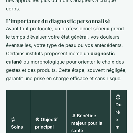
des approches plus ou moins adaptées à chaque
corps.
L’importance du diagnostic personnalisé
Avant tout protocole, un professionnel sérieux prend
le temps d’évaluer votre état général, vos douleurs
éventuelles, votre type de peau ou vos antécédents.
Certains instituts proposent même un
diagnostic
cutané
ou morphologique pour orienter le choix des
gestes et des produits. Cette étape, souvent négligée,
garantit une prise en charge efficace et sans risque.
⏱️
Du
ré
🔬 Bénéfice
🩺
🎯 Objectif
e
majeur pour la
Soins
principal
m
santé