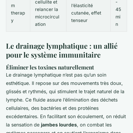
cellulite et
-
m
l’élasticité
relancer la
45
therap
cutanée, effet
microcircul
mi
y
tenseur
ation
n
Le drainage lymphatique : un allié
pour le système immunitaire
Éliminer les toxines naturellement
Le drainage lymphatique n’est pas qu’un soin
esthétique. Il repose sur des mouvements très doux,
glissés et rythmés, qui stimulent le trajet naturel de la
lymphe. Ce fluide assure l’élimination des déchets
cellulaires, des bactéries et des protéines
excédentaires. En facilitant son écoulement, on réduit
la sensation de
jambes lourdes
, on combat les
œdèmes passagers et on soutient l’organisme dans