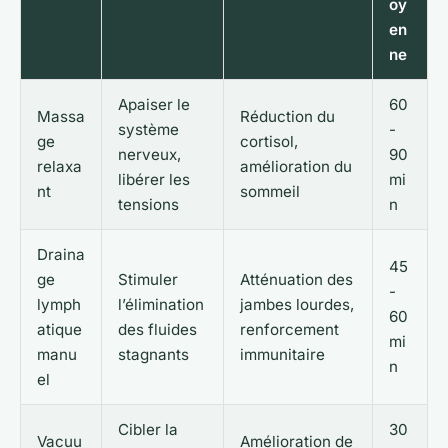
oy
en
ne
Apaiser le
60
Massa
Réduction du
système
-
ge
cortisol,
nerveux,
90
relaxa
amélioration du
libérer les
mi
nt
sommeil
tensions
n
Draina
45
ge
Stimuler
Atténuation des
-
lymph
l’élimination
jambes lourdes,
60
atique
des fluides
renforcement
mi
manu
stagnants
immunitaire
n
el
Cibler la
30
Vacuu
Amélioration de