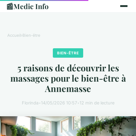
📰
Medic Info
Accueil
›
Bien-être
BIEN-ÊTRE
5 raisons de découvrir les
massages pour le bien-être à
Annemasse
Florinda
•
14/05/2026 10:57
•
12 min de lecture