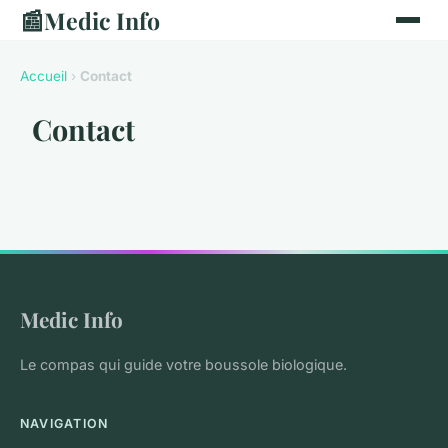
📰
Medic Info
Accueil
›
Contact
Contact
Medic Info
Le compas qui guide votre boussole biologique.
NAVIGATION