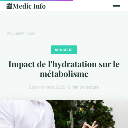
📰
Medic Info
Accueil
›
Minceur
MINCEUR
Impact de l'hydratation sur le
métabolisme
Éden
•
1 mars 2025
•
5 min de lecture