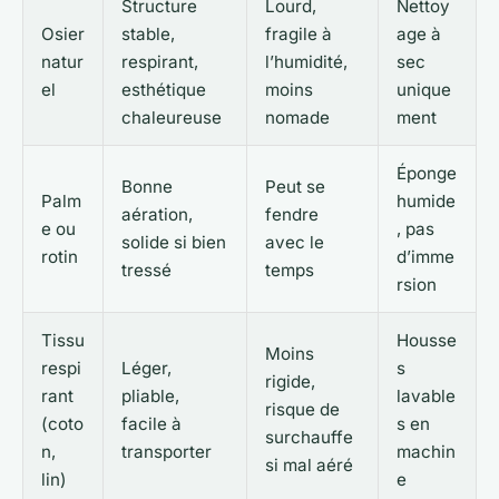
Structure
Lourd,
Nettoy
Osier
stable,
fragile à
age à
natur
respirant,
l’humidité,
sec
el
esthétique
moins
unique
chaleureuse
nomade
ment
Éponge
Bonne
Peut se
Palm
humide
aération,
fendre
e ou
, pas
solide si bien
avec le
rotin
d’imme
tressé
temps
rsion
Tissu
Housse
Moins
respi
Léger,
s
rigide,
rant
pliable,
lavable
risque de
(coto
facile à
s en
surchauffe
n,
transporter
machin
si mal aéré
lin)
e