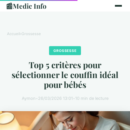
📰
Medic Info
Accueil
›
Grossesse
GROSSESSE
Top 5 critères pour
sélectionner le couffin idéal
pour bébés
Aymon
•
26/03/2026 13:01
•
10 min de lecture